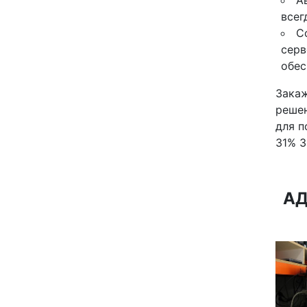
А
всег
С
серв
обес
Закаж
решен
для п
31% З
АД