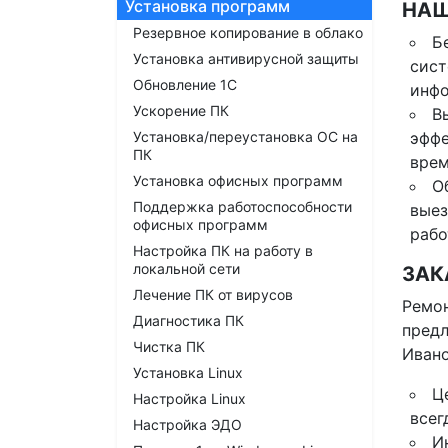
Установка программ
НАШ
Резервное копирование в облако
Б
Установка антивирусной защиты
сист
Обновление 1С
инф
Ускорение ПК
В
Установка/переустановка ОС на
эффе
ПК
врем
Установка офисных программ
О
Поддержка работоспособности
выез
офисных программ
рабо
Настройка ПК на работу в
локальной сети
ЗАК
Лечение ПК от вирусов
Ремон
Диагностика ПК
предл
Чистка ПК
Ивано
Установка Linux
Ц
Настройка Linux
всег
Настройка ЭДО
И