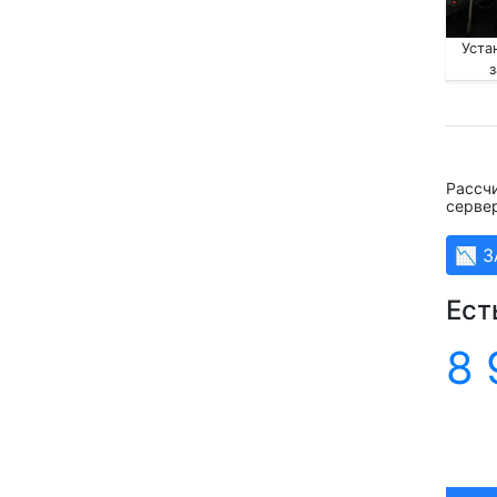
Уста
Рассч
серве
📉 
Ест
8 