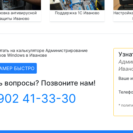
новка антивирусной
Поддержка 1С Иваново
Настройка
защиты Иваново
итать на калькуляторе Администрирование
Узна
ров Windows в Иванове
Адми
ЗАМЕР БЫСТРО
Иван
Ваше 
ь вопросы? Позвоните нам!
Телеф
902 41-33-30
* полит