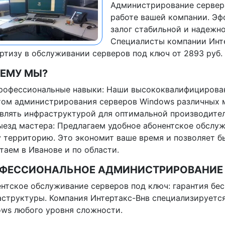
Администрирование сервера
работе вашей компании. Э
залог стабильной и надежно
Специалисты компании Инте
ртизу в обслуживании серверов под ключ от 2893 руб.
ЕМУ МЫ?
рофессиональные навыки: Наши высококвалифицирова
ом администрирования серверов Windows различных м
влять инфраструктурой для оптимальной производител
ыезд мастера: Предлагаем удобное абонентское обслуж
 территорию. Это экономит ваше время и позволяет 
таем в Иванове и по области.
ФЕССИОНАЛЬНОЕ АДМИНИСТРИРОВАНИЕ 
нтское обслуживание серверов под ключ: гарантия бе
структуры. Компания Интертакс-Внв специализируется
ws любого уровня сложности.