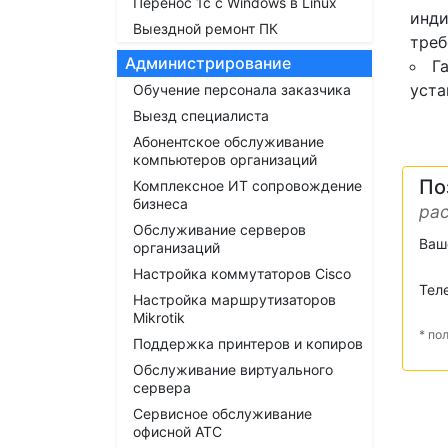
Перенос 1с с Windows в Linux
инди
Выездной ремонт ПК
треб
Администрирование
Г
уста
Обучение персонала заказчика
Выезд специалиста
Абонентское обслуживание
компьютеров организаций
По
Комплексное ИТ сопровождение
бизнеса
рас
Обслуживание серверов
Ваш
организаций
Настройка коммутаторов Cisco
Тел
Настройка маршрутизаторов
Mikrotik
* по
Поддержка принтеров и копиров
Обслуживание виртуального
сервера
Сервисное обслуживание
офисной АТС