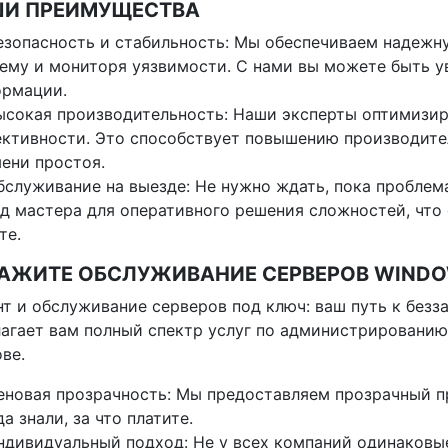
И ПРЕИМУЩЕСТВА
езопасность и стабильность: Мы обеспечиваем надежну
ему и мониторя уязвимости. С нами вы можете быть у
ормации.
ысокая производительность: Наши эксперты оптимизир
ктивности. Это способствует повышению производит
ени простоя.
бслуживание на выезде: Не нужно ждать, пока проблем
д мастера для оперативного решения сложностей, что
те.
АЖИТЕ ОБСЛУЖИВАНИЕ СЕРВЕРОВ WINDO
т и обслуживание серверов под ключ: ваш путь к безз
агает вам полный спектр услуг по администрировани
ве.
еновая прозрачность: Мы предоставляем прозрачный пр
да знали, за что платите.
ндивидуальный подход: Не у всех компаний одинаковы