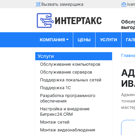
Вызвать замерщика
iva
Обсл
выго
КОМПАНИЯ
ЦЕНЫ
УСЛУГИ
ГАЛ
Главн
Услуги
Обслуживание компьютеров
АД
Обслуживание серверов
Поддержка локальных сетей
ИВ
Поддержка 1С
Админ
Разработка программного
обеспечения
точна
мастер
Настройка и внедрение
Битрикс24.CRM
Монтаж сетей
Монтаж видеонаблюдения