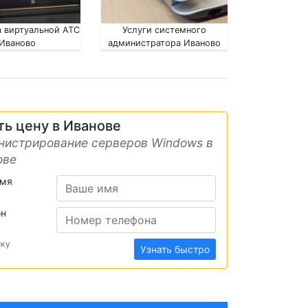
 виртуальной АТС
Услуги системного
Иваново
администратора Иваново
ть цену в Иванове
нистрирование серверов Windows в
ове
имя
он
ику
Узнать быстро