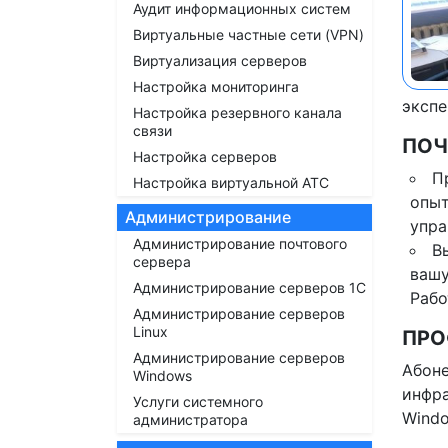
Аудит информационных систем
Виртуальные частные сети (VPN)
Виртуализация серверов
Настройка мониторинга
экспе
Настройка резервного канала
связи
ПОЧ
Настройка серверов
П
Настройка виртуальной АТС
опыт
Администрирование
упра
Администрирование почтового
В
сервера
вашу
Администрирование серверов 1С
Рабо
Администрирование серверов
Linux
ПРО
Администрирование серверов
Абоне
Windows
инфра
Услуги системного
Windo
администратора