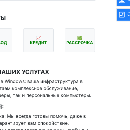
О
ТЫ
📈
💹
ВОД
КРЕДИТ
РАССРОЧКА
НАШИХ УСЛУГАХ
в Windows: ваша инфраструктура в
гаем комплексное обслуживание,
веры, так и персональные компьютеры.
:
а: Мы всегда готовы помочь, даже в
арантирует вам спокойствие.