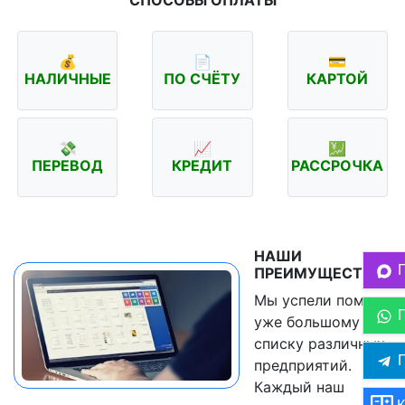
СПОСОБЫ ОПЛАТЫ
💰
📄
💳
НАЛИЧНЫЕ
ПО СЧЁТУ
КАРТОЙ
💸
📈
💹
ПЕРЕВОД
КРЕДИТ
РАССРОЧКА
НАШИ
ПРЕИМУЩЕСТВА
Мы успели помочь
уже большому
списку различных
П
предприятий.
Каждый наш