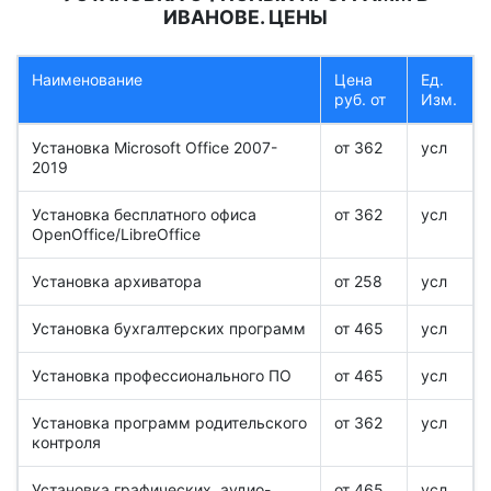
ИВАНОВЕ. ЦЕНЫ
Наименование
Цена
Ед.
руб. от
Изм.
Установка Microsoft Office 2007-
от 362
усл
2019
Установка бесплатного офиса
от 362
усл
OpenOffice/LibreOffice
Установка архиватора
от 258
усл
Установка бухгалтерских программ
от 465
усл
Установка профессионального ПО
от 465
усл
Установка программ родительского
от 362
усл
контроля
Установка графических, аудио-
от 465
усл